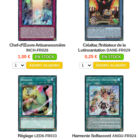
Chef-d'Œuvre Artisanesorcière
Créaltar, l'Initiateur de la
Lutincantation
INCH-FR026
DANE-FR029
1,00 €
0,25 €
EN STOCK
EN STOCK
Ajouter au panier
Ajouter au panier
Réglage
Harmonie Solfaccord
LED6-FR033
ANGU-FR024