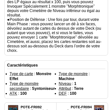
des LP égaux au résultat x 100, puis vous pouvez
Invoquer Spécialement 1 monstre "Morphtronique"
depuis votre Cimetière de Niveau inférieur ou égal au
résultat.
●Position de Défense : Une fois par tour, durant votre
Main Phase : vous pouvez lancer un dé à six faces,
dévoilez autant de cartes du dessus de votre Deck (ou
autant que vous pouvez), et si vous le faites, vous
pouvez envoyer 1 carte "Morphtronique" dévoilée au
Cimetière, et aussi, placez les cartes restantes soit au-
dessus soit au-dessous du Deck dans l'ordre de votre
choix.
Caractéristiques
Type de carte
:
Monstre
Type de monstre
:
Effet
Machine
Type de monstre
Niveau
:
1
secondaire
:
Syntoniseur
Attribut
:
Terre
ATK
:
100
DEF
:
100
POTE-FR092
POTE-FR094