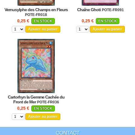
Vernusylphe des Champs en Fleurs
Chaîne Ghoti
POTE-FR091
POTE-FR018
0,25 €
0,25 €
EN STOCK
EN STOCK
Ajouter au panier
Ajouter au panier
Cartorhyn la Gemme Cachée du
Front de Mer
POTE-FR036
0,25 €
EN STOCK
Ajouter au panier
CONTACT