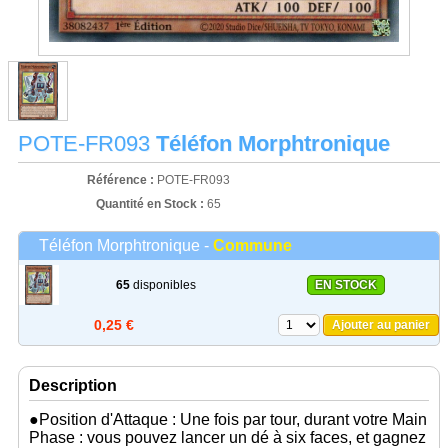
POTE-FR093
Téléfon Morphtronique
Référence :
POTE-FR093
Quantité en Stock :
65
Téléfon Morphtronique -
Commune
65
disponibles
EN STOCK
0,25 €
Ajouter au panier
Description
●Position d'Attaque : Une fois par tour, durant votre Main
Phase : vous pouvez lancer un dé à six faces, et gagnez