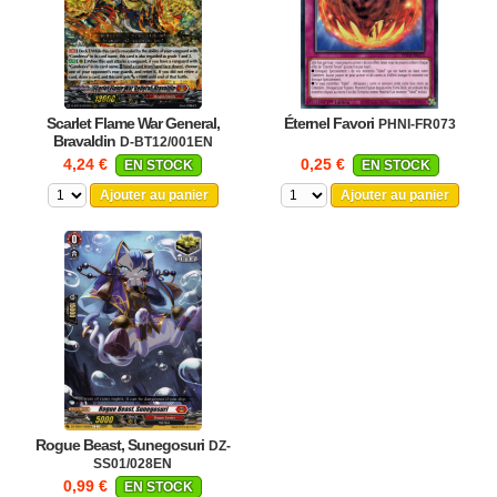
Scarlet Flame War General,
Éternel Favori
PHNI-FR073
Bravaldin
D-BT12/001EN
4,24 €
0,25 €
EN STOCK
EN STOCK
Ajouter au panier
Ajouter au panier
Rogue Beast, Sunegosuri
DZ-
SS01/028EN
0,99 €
EN STOCK