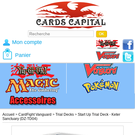
Mon compte
Panier
0
Accueil
>
CardFight Vanguard
>
Trial Decks
>
Start Up Trial Deck - Keter
Sanctuary (DZ-TD04)