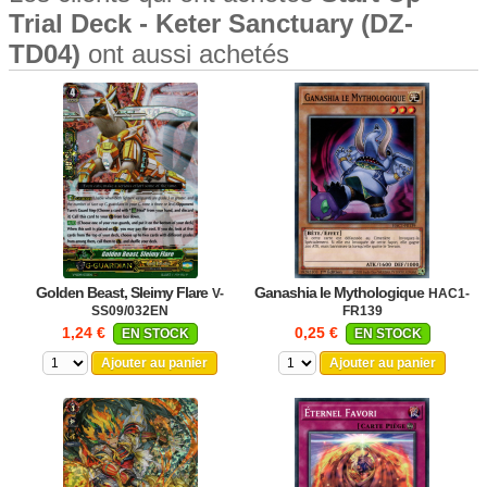
Trial Deck - Keter Sanctuary (DZ-
TD04)
ont aussi achetés
Golden Beast, Sleimy Flare
Ganashia le Mythologique
V-
HAC1-
SS09/032EN
FR139
1,24 €
0,25 €
EN STOCK
EN STOCK
Ajouter au panier
Ajouter au panier