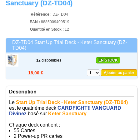
Sanctuary (DZ-TD04)
Référence :
DZ-TD04
EAN :
8885009409519
Quantité en Stock :
12
DZ-TD04 Start Up Trial Deck - Keter Sanctuary (DZ-
TD04)
12
disponibles
EN STOCK
18,00 €
Ajouter au panier
Description
Le
Start Up Trial Deck - Keter Sanctuary (DZ-TD04)
est le quatrième deck
CARDFIGHT!! VANGUARD
Divinez
basé sur
Keter Sanctuary
.
Chaque deck contient :
55 Cartes
2 Power-up PR cartes