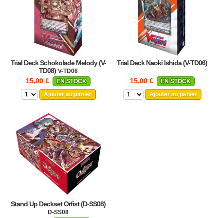
Trial Deck Schokolade Melody (V-
Trial Deck Naoki Ishida (V-TD06)
TD08)
V-TD08
15,00 €
15,00 €
EN STOCK
EN STOCK
Ajouter au panier
Ajouter au panier
Stand Up Deckset Orfist (D-SS08)
D-SS08